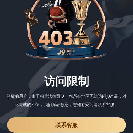
访问限制
尊敬的用户，由于相关法律限制，您所在地区无法访问J9产品，对
此造成的不便，我们深表歉意，您如有疑问请联系客服。
联系客服